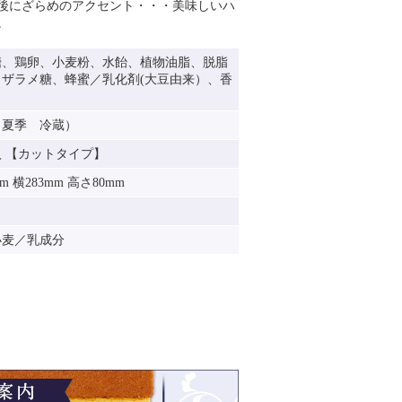
後にざらめのアクセント・・・美味しいハ
。
糖、鶏卵、小麦粉、水飴、植物油脂、脱脂
、ザラメ糖、蜂蜜／乳化剤(大豆由来）、香
（夏季 冷蔵）
入 【カットタイプ】
m 横283mm 高さ80mm
小麦／乳成分