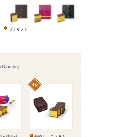
プチギフト
6袋入詰合せ
長崎しよこらあと