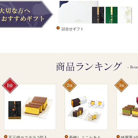
詰合せギフト
五三焼カステラ 5切入
長崎しよこらあと
綺麗菓 