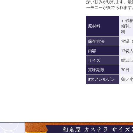
深い甘みが現れます。最
ーモニーが奏でられます
）砂
原材料
粉乳
料
保存方法
常温
内容
12切
サイズ
縦53m
賞味期限
30日
8大アレルゲン
卵／