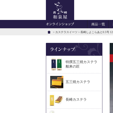
>
カステラスイーツ
> 長崎しよこらあと0.5号 
特撰五三焼カステラ
舶来の匠
五三焼カステラ
長崎カステラ