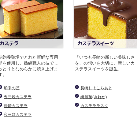
契約養鶏場でとれた新鮮な専用
「いつも長崎の新しい美味しさ
卵を使用し、熟練職人の技でし
を」の想いを大切に、新しいカ
っとりとなめらかに焼き上げま
ステラスイーツを誕生。
す。
舶来の匠
長崎しよこらあと
五三焼カステラ
綺麗菓(きれか)
長崎カステラ
カステララスク
和三盆カステラ