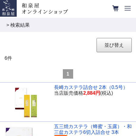
> 検索結果
並び替え
6
件
1
長崎カステラ詰合せ 2本（0.5号）
当店販売価格
2,884円
(税込)
五三焼カステラ（蜂蜜・玉露）・和
三盆カステラ6切入詰合せ 3本