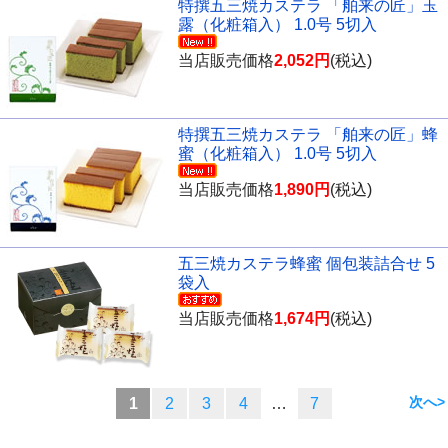
特撰五三焼カステラ 「舶来の匠」玉
露（化粧箱入） 1.0号 5切入
当店販売価格
2,052円
(税込)
特撰五三焼カステラ 「舶来の匠」蜂
蜜（化粧箱入） 1.0号 5切入
当店販売価格
1,890円
(税込)
五三焼カステラ蜂蜜 個包装詰合せ 5
袋入
当店販売価格
1,674円
(税込)
>
1
2
3
4
…
7