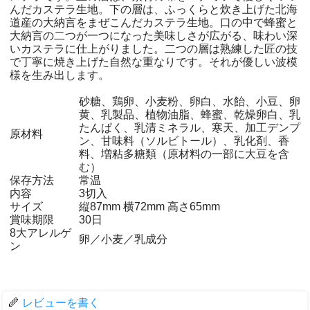
んだカステラ生地。下の層は、ふっくらと炊き上げた北海
道産の大納言をまぜこんだカステラ生地。口の中で蜂蜜と
大納言の二つが一つになった美味しさが広がる、味わい深
いカステラに仕上がりました。二つの層は熟練した匠の技
で丁寧に焼き上げた自然な重なりです。それが優しい波模
様を生み出します。
砂糖、鶏卵、小麦粉、卵白、水飴、小豆、卵
黄、乳製品、植物油脂、蜂蜜、乾燥卵白、乳
たんぱく、乳清ミネラル、寒天、加工デンプ
原材料
ン、甘味料（ソルビトール）、乳化剤、香
料、増粘多糖類（原材料の一部に大豆を含
む）
保存方法
常温
内容
3切入
サイズ
縦87mm 横72mm 高さ65mm
賞味期限
30日
8大アレルゲ
卵／小麦／乳成分
ン
レビューを書く