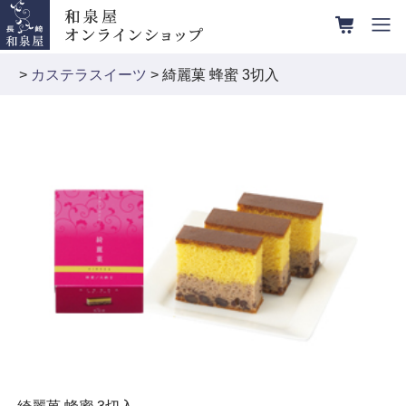
>
カステラスイーツ
> 綺麗菓 蜂蜜 3切入