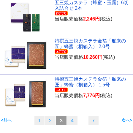
五三焼カステラ（蜂蜜・玉露）6切
入詰合せ 2本
当店販売価格
2,246円
(税込)
特撰五三焼カステラ金箔「舶来の
匠」蜂蜜（桐箱入） 2.0号
当店販売価格
10,260円
(税込)
特撰五三焼カステラ金箔「舶来の
匠」蜂蜜（桐箱入） 1.5号
当店販売価格
7,776円
(税込)
<
>
1
2
3
4
…
7