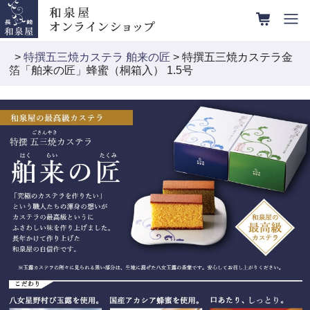
>
特撰五三焼カステラ 舶来の匠
> 特撰五三焼カステラ金
箔「舶来の匠」蜂蜜（桐箱入） 1.5号