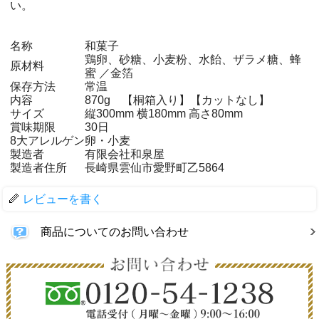
い。
名称
和菓子
鶏卵、砂糖、小麦粉、水飴、ザラメ糖、蜂
原材料
蜜 ／金箔
保存方法
常温
内容
870g 【桐箱入り】【カットなし】
サイズ
縦300mm 横180mm 高さ80mm
賞味期限
30日
8大アレルゲン
卵・小麦
製造者
有限会社和泉屋
製造者住所
長崎県雲仙市愛野町乙5864
レビューを書く
商品についてのお問い合わせ