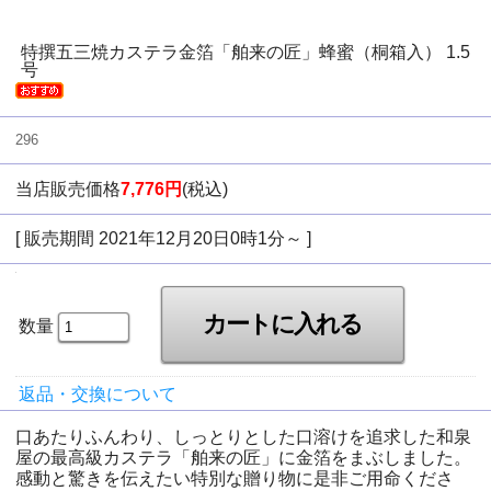
特撰五三焼カステラ金箔「舶来の匠」蜂蜜（桐箱入） 1.5
号
296
当店販売価格
7,776円
(税込)
[ 販売期間
2021年12月20日0時1分
～ ]
数量
返品・交換について
口あたりふんわり、しっとりとした口溶けを追求した和泉
屋の最高級カステラ「舶来の匠」に金箔をまぶしました。
感動と驚きを伝えたい特別な贈り物に是非ご用命くださ